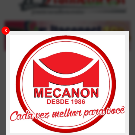
X
•404•