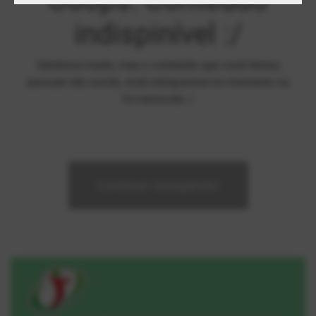
Ooops. Conteúdo
indispinível :/
Sentimos muito, mas o conteúdo que você tentou
acessar não existe, está indisponível no momento ou
foi removido :/
Continue navegando!